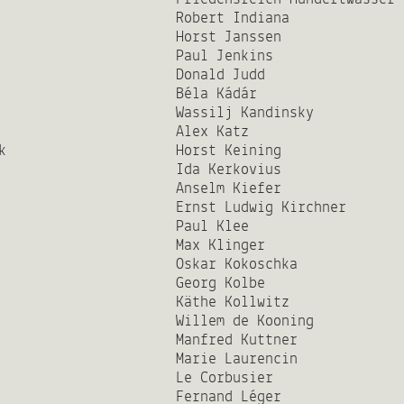
Robert Indiana
Horst Janssen
Paul Jenkins
Donald Judd
Béla Kádár
Wassilj Kandinsky
Alex Katz
k
Horst Keining
Ida Kerkovius
Anselm Kiefer
Ernst Ludwig Kirchner
Paul Klee
Max Klinger
Oskar Kokoschka
Georg Kolbe
Käthe Kollwitz
Willem de Kooning
Manfred Kuttner
Marie Laurencin
Le Corbusier
Fernand Léger