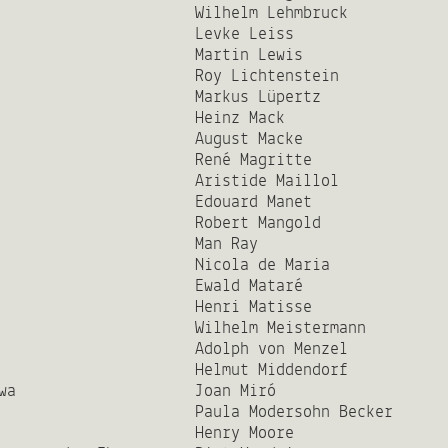
Wilhelm Lehmbruck
Levke Leiss
Martin Lewis
Roy Lichtenstein
Markus Lüpertz
Heinz Mack
August Macke
René Magritte
Aristide Maillol
Edouard Manet
Robert Mangold
Man Ray
Nicola de Maria
Ewald Mataré
Henri Matisse
Wilhelm Meistermann
Adolph von Menzel
Helmut Middendorf
wa
Joan Miró
Paula Modersohn Becker
Henry Moore