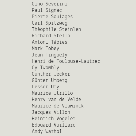
Gino Severini
Paul Signac
Pierre Soulages
Carl Spitzweg
Théophile Steinlen
Richard Stella
Antoni Tàpies
Mark Tobey
Jean Tinguely
Henri de Toulouse-Lautrec
Cy Twombly
Günther Uecker
Günter Umberg
Lesser Ury
Maurice Utrillo
Henry van de Velde
Maurice de Vlaminck
Jacques Villon
Heinrich Vogeler
Edouard Vuillard
Andy Warhol