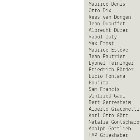
Maurice Denis
Otto Dix
Kees van Dongen
Jean Dubuffet
Albrecht Dürer
Raoul Dufy
Max Ernst
Maurice Estève
Jean Fautrier
Lyonel Feininger
Friedrich Förder
Lucio Fontana
Foujita
Sam Francis
Winfried Gaul
Bert Gerresheim
Alberto Giacometti
Karl Otto Götz
Natalia Gontscharo
Adolph Gottlieb
HAP Grieshaber