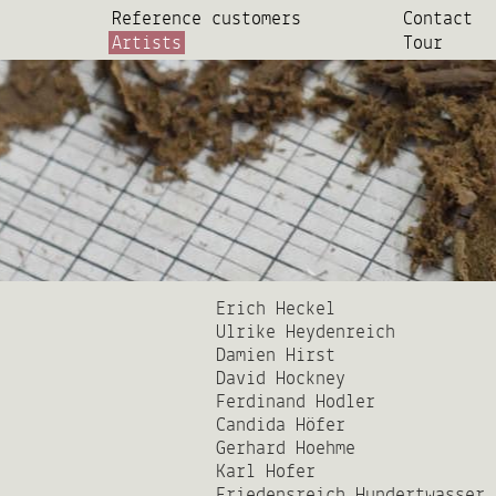
Reference customers
Contact
s
Artists
Tour
Erich Heckel
Ulrike Heydenreich
Damien Hirst
David Hockney
Ferdinand Hodler
Candida Höfer
Gerhard Hoehme
Karl Hofer
Friedensreich Hundertwasser